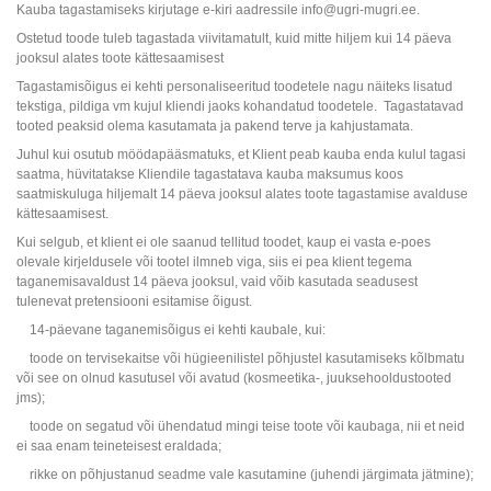
Kauba tagastamiseks kirjutage e-kiri aadressile info@ugri-mugri.ee.
Ostetud toode tuleb tagastada viivitamatult, kuid mitte hiljem kui 14 päeva
jooksul alates toote kättesaamisest
Tagastamisõigus ei kehti personaliseeritud toodetele nagu näiteks lisatud
tekstiga, pildiga vm kujul kliendi jaoks kohandatud toodetele. Tagastatavad
tooted peaksid olema kasutamata ja pakend terve ja kahjustamata.
Juhul kui osutub möödapääsmatuks, et Klient peab kauba enda kulul tagasi
saatma, hüvitatakse Kliendile tagastatava kauba maksumus koos
saatmiskuluga hiljemalt 14 päeva jooksul alates toote tagastamise avalduse
kättesaamisest.
Kui selgub, et klient ei ole saanud tellitud toodet, kaup ei vasta e-poes
olevale kirjeldusele või tootel ilmneb viga, siis ei pea klient tegema
taganemisavaldust 14 päeva jooksul, vaid võib kasutada seadusest
tulenevat pretensiooni esitamise õigust.
14-päevane taganemisõigus ei kehti kaubale, kui:
toode on tervisekaitse või hügieenilistel põhjustel kasutamiseks kõlbmatu
või see on olnud kasutusel või avatud (kosmeetika-, juuksehooldustooted
jms);
toode on segatud või ühendatud mingi teise toote või kaubaga, nii et neid
ei saa enam teineteisest eraldada;
rikke on põhjustanud seadme vale kasutamine (juhendi järgimata jätmine);