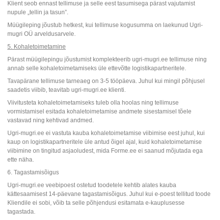
Klient seob ennast tellimuse ja selle eest tasumisega pärast vajutamist
nupule „tellin ja tasun”.
Müügileping jõustub hetkest, kui tellimuse kogusumma on laekunud Ugri-
mugri OÜ arveldusarvele.
5. Kohaletoimetamine
Pärast müügilepingu jõustumist komplekteerib ugri-mugri.ee tellimuse ning
annab selle kohaletoimetamiseks üle ettevõtte logistikapartneritele.
Tavapärane tellimuse tarneaeg on 3-5 tööpäeva. Juhul kui mingil põhjusel
saadetis viibib, teavitab ugri-mugri.ee klienti.
Viivitusteta kohaletoimetamiseks tuleb olla hoolas ning tellimuse
vormistamisel esitada kohaletoimetamise andmete sisestamisel tõele
vastavad ning kehtivad andmed.
Ugri-mugri.ee ei vastuta kauba kohaletoimetamise viibimise eest juhul, kui
kaup on logistikapartneritele üle antud õigel ajal, kuid kohaletoimetamise
viibimine on tingitud asjaoludest, mida Forme.ee ei saanud mõjutada ega
ette näha.
6. Tagastamisõigus
Ugri-mugri.ee veebipoest ostetud toodetele kehtib alates kauba
kättesaamisest 14-päevane tagastamisõigus. Juhul kui e-poest tellitud toode
Kliendile ei sobi, võib ta selle põhjendusi esitamata e-kauplusesse
tagastada.