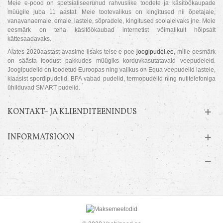
Meie e-pood on spetsialiseerunud rahvuslike toodete ja käsitöökaupade
müügile juba 11 aastat. Meie tootevalikus on kingitused nii õpetajale,
vanavanaemale, emale, lastele, sõpradele, kingitused soolaleivaks jne. Meie
eesmärk on teha käsitöökaubad internetist võimalikult hõlpsalt
kättesaadavaks.
Alates 2020aastast avasime lisaks teise e-poe
joogipudel.ee
, mille eesmärk
on säästa loodust pakkudes müügiks korduvkasutatavaid veepudeleid.
Joogipudelid on toodetud Euroopas ning valikus on Equa veepudelid lastele,
klaasist spordipudelid, BPA vabad pudelid, termopudelid ning nutitelefoniga
ühilduvad SMART pudelid.
KONTAKT- JA KLIENDITEENINDUS
INFORMATSIOON