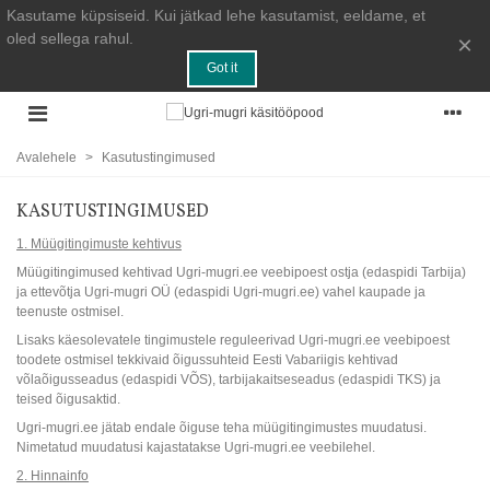
Kasutame küpsiseid. Kui jätkad lehe kasutamist, eeldame, et
oled sellega rahul.
×
Got it
Avalehele
>
Kasutustingimused
KASUTUSTINGIMUSED
1. Müügitingimuste kehtivus
Müügitingimused kehtivad Ugri-mugri.ee veebipoest ostja (edaspidi Tarbija)
ja ettevõtja Ugri-mugri OÜ (edaspidi Ugri-mugri.ee) vahel kaupade ja
teenuste ostmisel.
Lisaks käesolevatele tingimustele reguleerivad Ugri-mugri.ee veebipoest
toodete ostmisel tekkivaid õigussuhteid Eesti Vabariigis kehtivad
võlaõigusseadus (edaspidi VÕS), tarbijakaitseseadus (edaspidi TKS) ja
teised õigusaktid.
Ugri-mugri.ee jätab endale õiguse teha müügitingimustes muudatusi.
Nimetatud muudatusi kajastatakse Ugri-mugri.ee veebilehel.
2. Hinnainfo