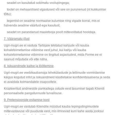
seadet on kasutatud sobimatu voolupingega;
tootel on mehaanilised vigastused või see on purunenud (nt kukkumise
tõttu);
tegemist on seadme normaalse kulumise ning vigade korral, mis ei
halvenda seadme väärtust ega kasutust;
seadet on parandanud maaletooja poolt mittevolitatud hooldaja.
7. Vääramatu jõud
Ugri-mugri.ee ei vastuta Tarbijale tekitatud kahjude või kauba
kohaletoimetamise viibimise eest juhul, kui kahju või kauba
kohaletoimetamise viibimine on tingitud asjaoludest, mida Forme.ee ei
saanud mõjutada või ette näha.
8. Isikuandmete kaitse ja töötlemine
Ugri-mugri.ee veebikaubamaja lehekülastuste ja tellimuste vormistamise
käigus kogutud infot ja isikuandmeid käsitletakse konfidentsiaalsena ja seda
ei avaldata kolmandatele osapooltele.
Krüpteeritud andmeside pankadega ostude eest tasumisel tagab Kliendi
personaalsete pangatunnuste turvalisuse.
9. Pretensioonide esitamise kord
Ugri-mugri.ee vastutab Kliendile müüdud kauba lepingutingimustele
mittevastavuse või puuduste eest, mis ilmnevad kuni kahe aasta jooksul