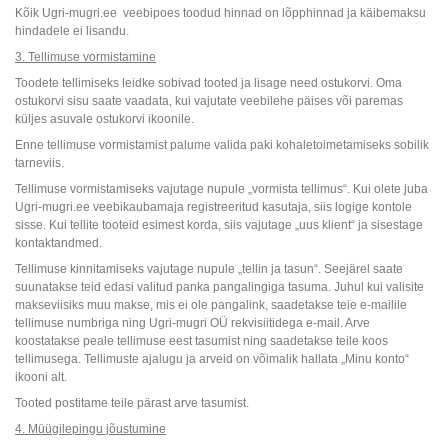
Kõik Ugri-mugri.ee veebipoes toodud hinnad on lõpphinnad ja käibemaksu
hindadele ei lisandu.
3. Tellimuse vormistamine
Toodete tellimiseks leidke sobivad tooted ja lisage need ostukorvi. Oma
ostukorvi sisu saate vaadata, kui vajutate veebilehe päises või paremas
küljes asuvale ostukorvi ikoonile.
Enne tellimuse vormistamist palume valida paki kohaletoimetamiseks sobilik
tarneviis.
Tellimuse vormistamiseks vajutage nupule „vormista tellimus“. Kui olete juba
Ugri-mugri.ee veebikaubamaja registreeritud kasutaja, siis logige kontole
sisse. Kui tellite tooteid esimest korda, siis vajutage „uus klient“ ja sisestage
kontaktandmed.
Tellimuse kinnitamiseks vajutage nupule „tellin ja tasun“. Seejärel saate
suunatakse teid edasi valitud panka pangalingiga tasuma. Juhul kui valisite
makseviisiks muu makse, mis ei ole pangalink, saadetakse teie e-mailile
tellimuse numbriga ning Ugri-mugri OÜ rekvisiitidega e-mail. Arve
koostatakse peale tellimuse eest tasumist ning saadetakse teile koos
tellimusega. Tellimuste ajalugu ja arveid on võimalik hallata „Minu konto“
ikooni alt.
Tooted postitame teile pärast arve tasumist.
4. Müügilepingu jõustumine