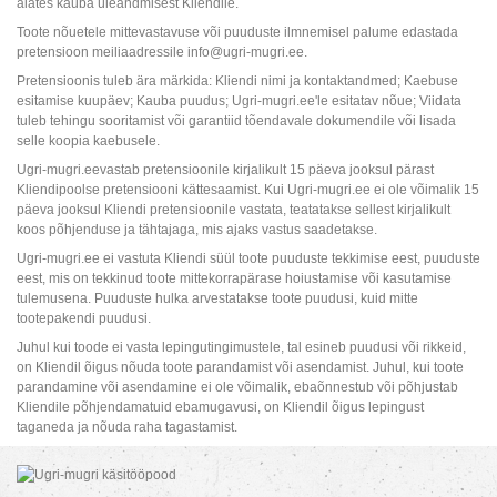
alates kauba üleandmisest Kliendile.
Toote nõuetele mittevastavuse või puuduste ilmnemisel palume edastada
pretensioon meiliaadressile info@ugri-mugri.ee.
Pretensioonis tuleb ära märkida: Kliendi nimi ja kontaktandmed; Kaebuse
esitamise kuupäev; Kauba puudus; Ugri-mugri.ee'le esitatav nõue; Viidata
tuleb tehingu sooritamist või garantiid tõendavale dokumendile või lisada
selle koopia kaebusele.
Ugri-mugri.eevastab pretensioonile kirjalikult 15 päeva jooksul pärast
Kliendipoolse pretensiooni kättesaamist. Kui Ugri-mugri.ee ei ole võimalik 15
päeva jooksul Kliendi pretensioonile vastata, teatatakse sellest kirjalikult
koos põhjenduse ja tähtajaga, mis ajaks vastus saadetakse.
Ugri-mugri.ee ei vastuta Kliendi süül toote puuduste tekkimise eest, puuduste
eest, mis on tekkinud toote mittekorrapärase hoiustamise või kasutamise
tulemusena. Puuduste hulka arvestatakse toote puudusi, kuid mitte
tootepakendi puudusi.
Juhul kui toode ei vasta lepingutingimustele, tal esineb puudusi või rikkeid,
on Kliendil õigus nõuda toote parandamist või asendamist. Juhul, kui toote
parandamine või asendamine ei ole võimalik, ebaõnnestub või põhjustab
Kliendile põhjendamatuid ebamugavusi, on Kliendil õigus lepingust
taganeda ja nõuda raha tagastamist.