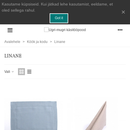
Kasutame küpsiseid. Kui jätkad lehe kasutamist, eeldame, et
oled sellega rahul.
×
Got it
Avalehele
>
Köök ja kodu
>
Linane
LINANE
Vali