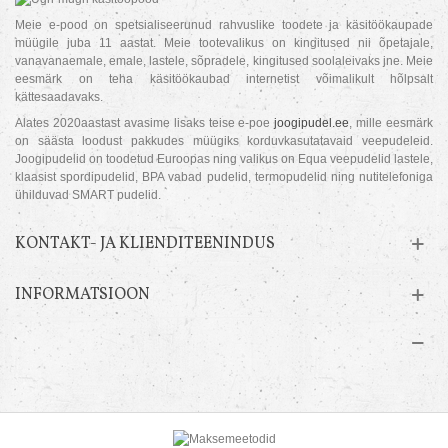
Meie e-pood on spetsialiseerunud rahvuslike toodete ja käsitöökaupade
müügile juba 11 aastat. Meie tootevalikus on kingitused nii õpetajale,
vanavanaemale, emale, lastele, sõpradele, kingitused soolaleivaks jne. Meie
eesmärk on teha käsitöökaubad internetist võimalikult hõlpsalt
kättesaadavaks.
Alates 2020aastast avasime lisaks teise e-poe
joogipudel.ee
, mille eesmärk
on säästa loodust pakkudes müügiks korduvkasutatavaid veepudeleid.
Joogipudelid on toodetud Euroopas ning valikus on Equa veepudelid lastele,
klaasist spordipudelid, BPA vabad pudelid, termopudelid ning nutitelefoniga
ühilduvad SMART pudelid.
KONTAKT- JA KLIENDITEENINDUS
INFORMATSIOON