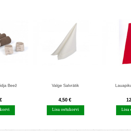
idja Beež
Valge Salvrätik
Lauapik
€
4,50 €
12
korvi
Lisa ostukorvi
Lisa 