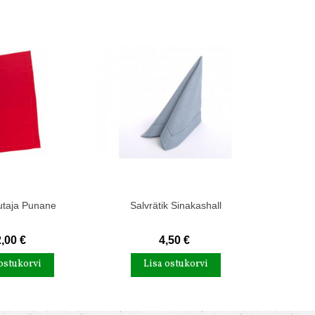
utaja Punane
Salvrätik Sinakashall
Valge
,00 €
4,50 €
ostukorvi
Lisa ostukorvi
L