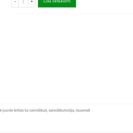
Lisa ostukorvi
-
+
 juurde tellida ka salvrätikud, salvrätikuhoidja, lauamatt