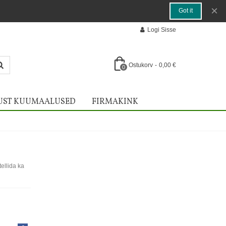
×
Got it
Logi Sisse
Ostukorv
-
0,00 €
0
UST KUUMAALUSED
FIRMAKINK
ellida ka