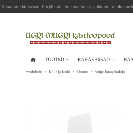
Kasutame küpsiseid. Kui jätkad lehe kasutamist, eeldame, et oled sel
TOOTED
RAHAKASSAD
HAA
Avalehele
>
Köök ja kodu
>
Linane
>
Valge lauapikutaja