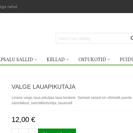
lega rahul.
PSALU SALLID
KELLAD
OSTUKOTID
PUID
VALGE LAUAPIKUTAJA
Linane valge laua pikutaja laua keskele. Samast sarjast on võimalik juurde t
salvrätikud, salvrätikuhoidja, lauamatt
12,00 €