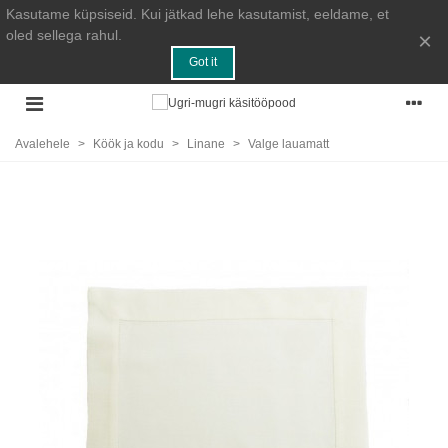
Kasutame küpsiseid. Kui jätkad lehe kasutamist, eeldame, et
oled sellega rahul.
×
Got it
Avalehele
>
Köök ja kodu
>
Linane
>
Valge lauamatt