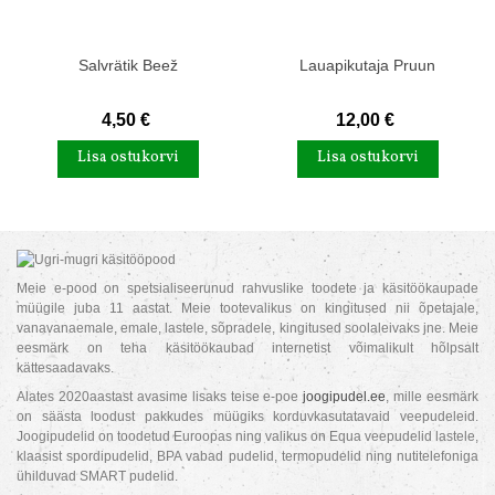
Salvrätik Beež
Lauapikutaja Pruun
4,50 €
12,00 €
Lisa ostukorvi
Lisa ostukorvi
Meie e-pood on spetsialiseerunud rahvuslike toodete ja käsitöökaupade
müügile juba 11 aastat. Meie tootevalikus on kingitused nii õpetajale,
vanavanaemale, emale, lastele, sõpradele, kingitused soolaleivaks jne. Meie
eesmärk on teha käsitöökaubad internetist võimalikult hõlpsalt
kättesaadavaks.
Alates 2020aastast avasime lisaks teise e-poe
joogipudel.ee
, mille eesmärk
on säästa loodust pakkudes müügiks korduvkasutatavaid veepudeleid.
Joogipudelid on toodetud Euroopas ning valikus on Equa veepudelid lastele,
klaasist spordipudelid, BPA vabad pudelid, termopudelid ning nutitelefoniga
ühilduvad SMART pudelid.