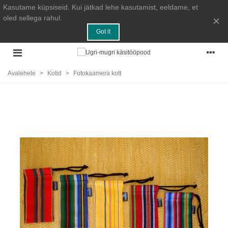
Kasutame küpsiseid. Kui jätkad lehe kasutamist, eeldame, et
oled sellega rahul.
×
Got it
Avalehele
>
Kotid
>
Fotokaamera kott