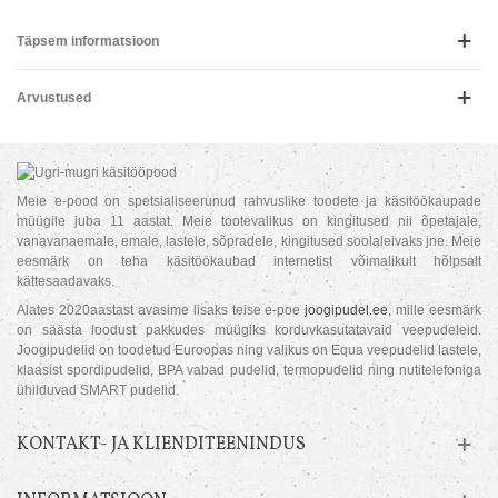
Täpsem informatsioon
Arvustused
Meie e-pood on spetsialiseerunud rahvuslike toodete ja käsitöökaupade
müügile juba 11 aastat. Meie tootevalikus on kingitused nii õpetajale,
vanavanaemale, emale, lastele, sõpradele, kingitused soolaleivaks jne. Meie
eesmärk on teha käsitöökaubad internetist võimalikult hõlpsalt
kättesaadavaks.
Alates 2020aastast avasime lisaks teise e-poe
joogipudel.ee
, mille eesmärk
on säästa loodust pakkudes müügiks korduvkasutatavaid veepudeleid.
Joogipudelid on toodetud Euroopas ning valikus on Equa veepudelid lastele,
klaasist spordipudelid, BPA vabad pudelid, termopudelid ning nutitelefoniga
ühilduvad SMART pudelid.
KONTAKT- JA KLIENDITEENINDUS