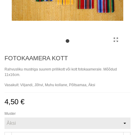
FOTOKAAMERA KOTT
Rahvusliku mustriga suurem prillikott või kott fotokaamerale. Mõõdud
11x16cm.
Vasakult: Viljandi, Jõhvi, Muhu kollane, Põltsamaa, Äksi
4,50 €
Muster