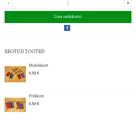
-
+
Lisa ostukorvi
SEOTUD TOOTED
Mobiilikott
4,50 €
Prillikott
4,50 €