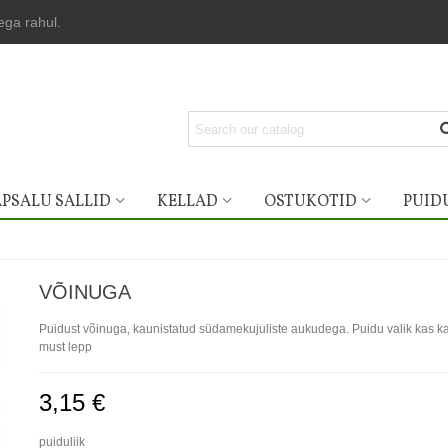
lega rahul.
PSALU SALLID
KELLAD
OSTUKOTID
PUID
VÕINUGA
Puidust võinuga, kaunistatud südamekujuliste aukudega. Puidu valik kas k
must lepp
3,15 €
puiduliik