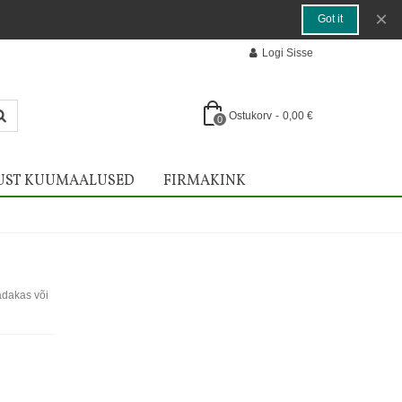
×
Got it
Logi Sisse
Ostukorv
-
0,00 €
0
UST KUUMAALUSED
FIRMAKINK
adakas või