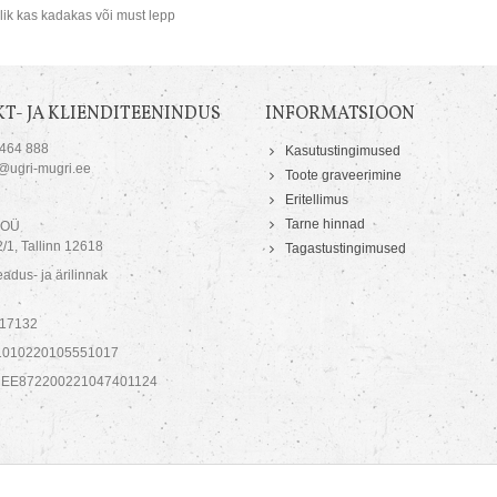
lik kas kadakas või must lepp
T- JA KLIENDITEENINDUS
INFORMATSIOON
 464 888
Kasutustingimused
o@ugri-mugri.ee
Toote graveerimine
Eritellimus
Tarne hinnad
 OÜ
/1, Tallinn 12618
Tagastustingimused
adus- ja ärilinnak
717132
1010220105551017
 EE872200221047401124