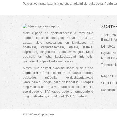
Puidust võinuga, kaunistatud südamekujuliste aukudega. Puidu va
KONTAK
Meie e-pood on spetsialiseerunud rahvuslike
Telefon 56
toodete ja käsitöökaupade müügile juba 11
E-mail inf
aastat. Meie tootevalikus on kingitused nii
E-R 10-17
õpetajale, vanavanaemale, emale, lastele,
sõpradele, kingitused soolaleivaks jne. Meie
Ugri-mugri
eesmärk on teha käsitöökaubad internetist
Mäealuse 2
võimalikult hõlpsalt kättesaadavaks.
Tehnopol te
Alates 2020aastast avasime lisaks teise e-poe
joogipudel.ee
, mille eesmärk on säästa loodust
Reg.nr 11
pakkudes müügiks korduvkasutatavaid
veepudeleid. Joogipudelid on toodetud Euroopas
SEB EE51
ning valikus on Equa veepudelid lastele, klaasist
SwedBank
spordipudelid, BPA vabad pudelid, termopudelid
ning nutitelefoniga ühilduvad SMART pudelid.
© 2020 Veebipoed.ee