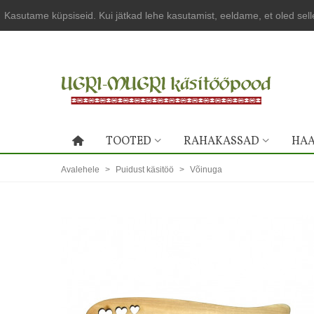
Kasutame küpsiseid. Kui jätkad lehe kasutamist, eeldame, et oled sel
TOOTED
RAHAKASSAD
HAA
Avalehele
>
Puidust käsitöö
>
Võinuga