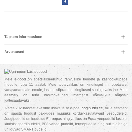
Täpsem informatsioon
Arvustused
Meie e-pood on spetsialiseerunud rahvuslike toodete ja käsitöökaupade
müügile juba 11 aastat. Meie tootevalikus on kingitused nii õpetajale,
vanavanaemale, emale, lastele, sõpradele, kingitused soolaleivaks jne. Meie
eesmärk on teha käsitöökaubad internetist võimalikult hõlpsalt
kättesaadavaks.
Alates 2020aastast avasime lisaks teise e-poe
joogipudel.ee
, mille eesmärk
on säästa loodust pakkudes müügiks korduvkasutatavaid veepudeleid.
Joogipudelid on toodetud Euroopas ning valikus on Equa veepudelid lastele,
klaasist spordipudelid, BPA vabad pudelid, termopudelid ning nutitelefoniga
ühilduvad SMART pudelid.