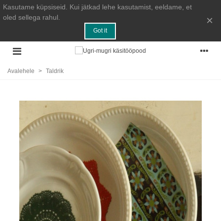
Kasutame küpsiseid. Kui jätkad lehe kasutamist, eeldame, et
oled sellega rahul.
×
Got it
Avalehele
>
Taldrik