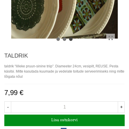
TALDRIK
taldrik “lilleke pruun-sinine triip”. Diameeter 24cm, vesipilt, REUSE. Pesta
käsitsi. Mitte kasutada kuumade ja vedelate toitude serveerimiseks ning mitte
lõigata nõul
7,99 €
-
+
Lisa ostukorvi