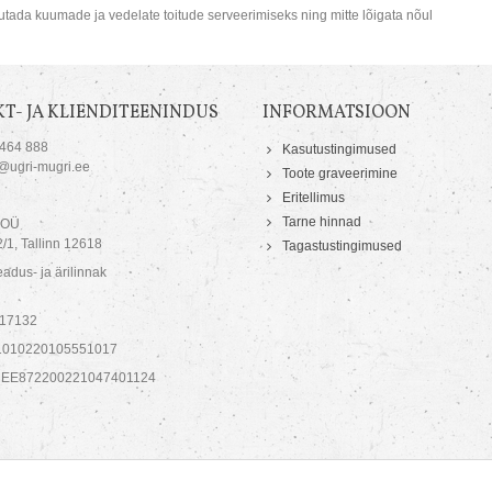
asutada kuumade ja vedelate toitude serveerimiseks ning mitte lõigata nõul
T- JA KLIENDITEENINDUS
INFORMATSIOON
 464 888
Kasutustingimused
o@ugri-mugri.ee
Toote graveerimine
Eritellimus
Tarne hinnad
 OÜ
/1, Tallinn 12618
Tagastustingimused
adus- ja ärilinnak
717132
1010220105551017
 EE872200221047401124