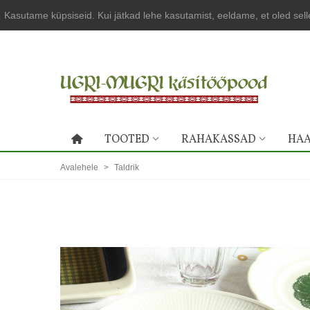
Kasutame küpsiseid. Kui jätkad lehe kasutamist, eeldame, et oled sel
TOOTED
RAHAKASSAD
HAA
Avalehele
>
Taldrik