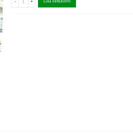
Lisa ostukorvi
-
+