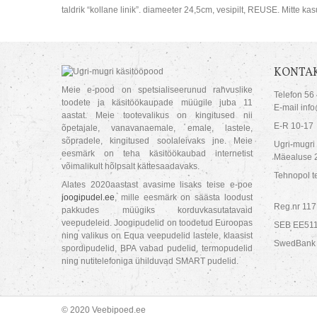
taldrik “kollane linik”. diameeter 24,5cm, vesipilt, REUSE. Mitte k
KONTAK
Meie e-pood on spetsialiseerunud rahvuslike
Telefon 56
toodete ja käsitöökaupade müügile juba 11
E-mail inf
aastat. Meie tootevalikus on kingitused nii
E-R 10-17
õpetajale, vanavanaemale, emale, lastele,
sõpradele, kingitused soolaleivaks jne. Meie
Ugri-mugri
eesmärk on teha käsitöökaubad internetist
Mäealuse 2
võimalikult hõlpsalt kättesaadavaks.
Tehnopol te
Alates 2020aastast avasime lisaks teise e-poe
joogipudel.ee
, mille eesmärk on säästa loodust
Reg.nr 11
pakkudes müügiks korduvkasutatavaid
veepudeleid. Joogipudelid on toodetud Euroopas
SEB EE51
ning valikus on Equa veepudelid lastele, klaasist
SwedBank
spordipudelid, BPA vabad pudelid, termopudelid
ning nutitelefoniga ühilduvad SMART pudelid.
© 2020 Veebipoed.ee