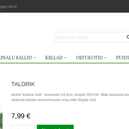
lega rahul.
PSALU SALLID
KELLAD
OSTUKOTID
PUID
TALDRIK
taldrik “kollane linik”. diameeter 24,5cm, vesipilt, REUSE. Mitte kasutada k
vedelate toitude serveerimiseks ning mitte lõigata nõul
7,99 €