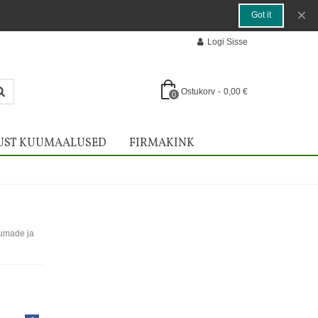
×
Got it
Logi Sisse
Ostukorv
-
0,00 €
0
UST KUUMAALUSED
FIRMAKINK
uumade ja