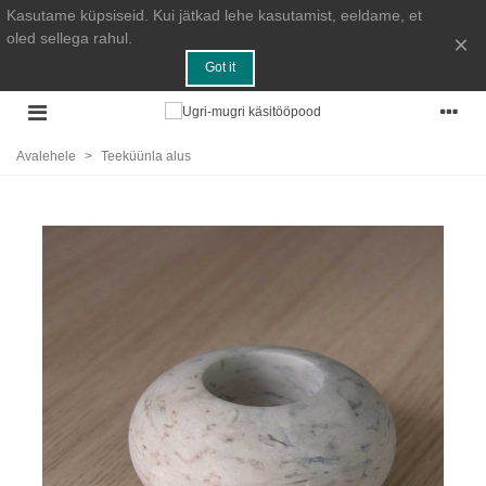
Kasutame küpsiseid. Kui jätkad lehe kasutamist, eeldame, et
oled sellega rahul.
×
Got it
Avalehele
>
Teeküünla alus