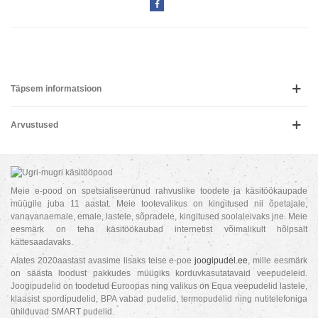
Täpsem informatsioon
Arvustused
Meie e-pood on spetsialiseerunud rahvuslike toodete ja käsitöökaupade
müügile juba 11 aastat. Meie tootevalikus on kingitused nii õpetajale,
vanavanaemale, emale, lastele, sõpradele, kingitused soolaleivaks jne. Meie
eesmärk on teha käsitöökaubad internetist võimalikult hõlpsalt
kättesaadavaks.
Alates 2020aastast avasime lisaks teise e-poe
joogipudel.ee
, mille eesmärk
on säästa loodust pakkudes müügiks korduvkasutatavaid veepudeleid.
Joogipudelid on toodetud Euroopas ning valikus on Equa veepudelid lastele,
klaasist spordipudelid, BPA vabad pudelid, termopudelid ning nutitelefoniga
ühilduvad SMART pudelid.