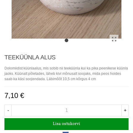
TEEKÜÜNLA ALUS
Dolomiidist küünlaalus, mis sobib nii teeküünla kui ka pika peenikese küünla
jaoks. Küünalt põletades, läheb kivi mõnusalt soojaks, mida peos hoides
saab ka käsi soojendada. Läbimõõt 10,5 cm kõrgus 4 cm
7,10 €
-
+
Lisa ostukorvi