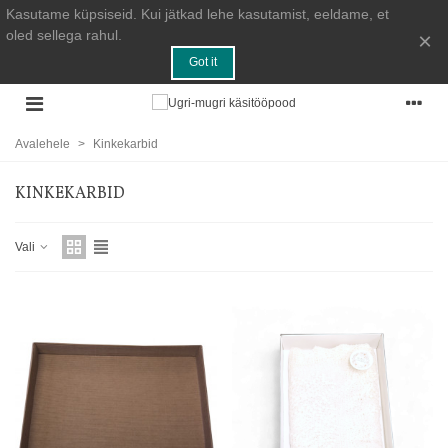
Kasutame küpsiseid. Kui jätkad lehe kasutamist, eeldame, et
oled sellega rahul.
×
Got it
Avalehele
>
Kinkekarbid
KINKEKARBID
Vali