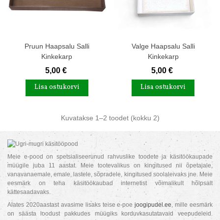
Pruun Haapsalu Salli
Valge Haapsalu Salli
Kinkekarp
Kinkekarp
5,00 €
5,00 €
Lisa ostukorvi
Lisa ostukorvi
Kuvatakse
1
–2 toodet (kokku 2)
Meie e-pood on spetsialiseerunud rahvuslike toodete ja käsitöökaupade
müügile juba 11 aastat. Meie tootevalikus on kingitused nii õpetajale,
vanavanaemale, emale, lastele, sõpradele, kingitused soolaleivaks jne. Meie
eesmärk on teha käsitöökaubad internetist võimalikult hõlpsalt
kättesaadavaks.
Alates 2020aastast avasime lisaks teise e-poe
joogipudel.ee
, mille eesmärk
on säästa loodust pakkudes müügiks korduvkasutatavaid veepudeleid.