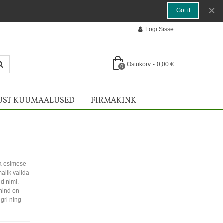
×
Got it
Logi Sisse
Ostukorv
-
0,00 €
0
UST KUUMAALUSED
FIRMAKINK
sa esimese
alik valida
ud nimi.
 hind on
gri ning