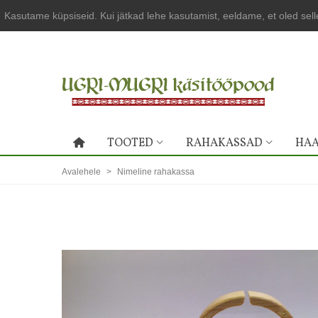
Kasutame küpsiseid. Kui jätkad lehe kasutamist, eeldame, et oled sel
TOOTED
RAHAKASSAD
HAA
Avalehele
>
Nimeline rahakassa