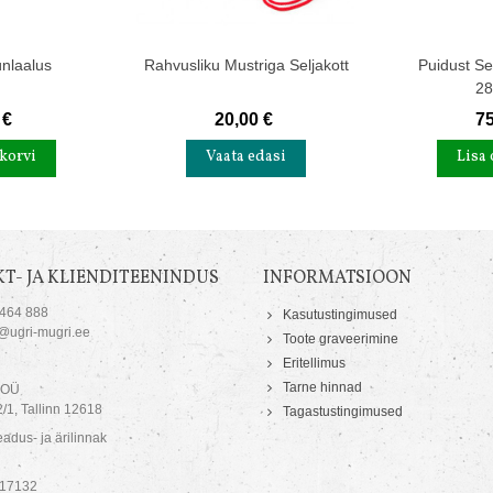
nlaalus
Rahvusliku Mustriga Seljakott
Puidust Se
2
 €
20,00 €
75
korvi
Vaata edasi
Lisa 
T- JA KLIENDITEENINDUS
INFORMATSIOON
 464 888
Kasutustingimused
o@ugri-mugri.ee
Toote graveerimine
Eritellimus
Tarne hinnad
 OÜ
/1, Tallinn 12618
Tagastustingimused
adus- ja ärilinnak
717132