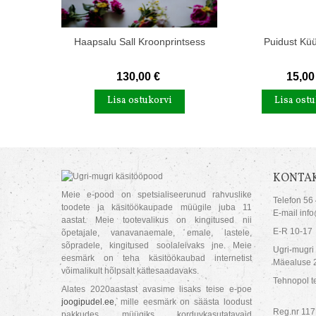
Haapsalu Sall Kroonprintsess
Puidust Küü
130,00 €
15,00
Lisa ostukorvi
Lisa ostu
KONTAK
Meie e-pood on spetsialiseerunud rahvuslike
Telefon 56
toodete ja käsitöökaupade müügile juba 11
E-mail inf
aastat. Meie tootevalikus on kingitused nii
E-R 10-17
õpetajale, vanavanaemale, emale, lastele,
sõpradele, kingitused soolaleivaks jne. Meie
Ugri-mugri
eesmärk on teha käsitöökaubad internetist
Mäealuse 2
võimalikult hõlpsalt kättesaadavaks.
Tehnopol te
Alates 2020aastast avasime lisaks teise e-poe
joogipudel.ee
, mille eesmärk on säästa loodust
Reg.nr 11
pakkudes müügiks korduvkasutatavaid