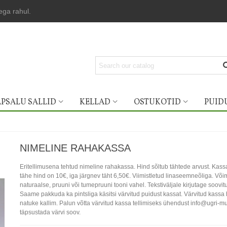
lega rahul.
PSALU SALLID
KELLAD
OSTUKOTID
PUID
NIMELINE RAHAKASSA
Eritellimusena tehtud nimeline rahakassa. Hind sõltub tähtede arvust. Kas
tähe hind on 10€, iga järgnev täht 6,50€. Viimistletud linaseemneõliga. Võim
naturaalse, pruuni või tumepruuni tooni vahel. Tekstiväljale kirjutage soovit
Saame pakkuda ka pintsliga käsitsi värvitud puidust kassat. Värvitud kassa
natuke kallim. Palun võtta värvitud kassa tellimiseks ühendust info@ugri-mu
täpsustada värvi soov.