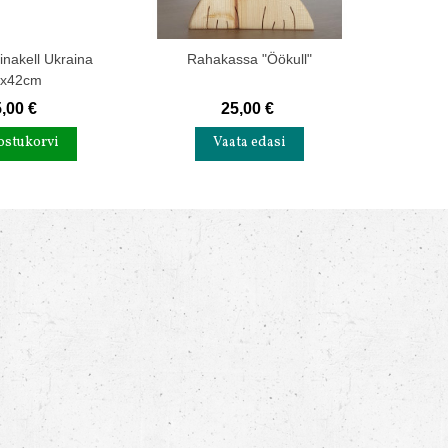
inakell Ukraina
Rahakassa "Öökull"
Haapsalu 
8x42cm
,00 €
25,00 €
ostukorvi
Vaata edasi