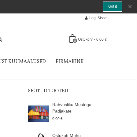
×
Got it
Logi Sisse
Ostukorv
-
0,00 €
0
UST KUUMAALUSED
FIRMAKINK
SEOTUD TOOTED
Rahvusliku Mustriga
Padjakate
9,90 €
Ostukott Muhu