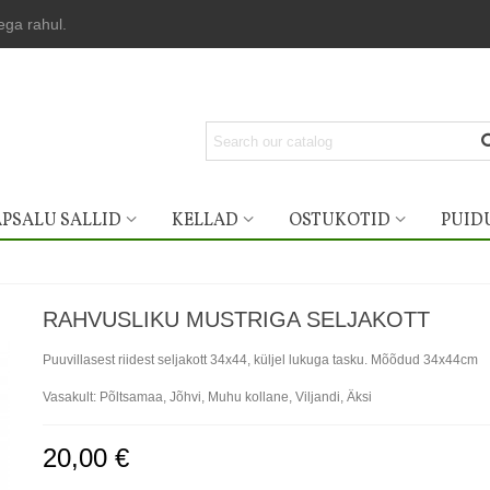
lega rahul.
PSALU SALLID
KELLAD
OSTUKOTID
PUID
RAHVUSLIKU MUSTRIGA SELJAKOTT
Puuvillasest riidest seljakott 34x44, küljel lukuga tasku. Mõõdud 34x44cm
Vasakult: Põltsamaa, Jõhvi, Muhu kollane, Viljandi, Äksi
20,00 €