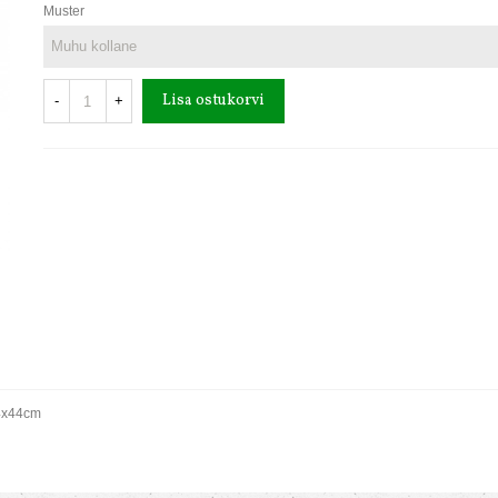
Muster
Lisa ostukorvi
-
+
34x44cm