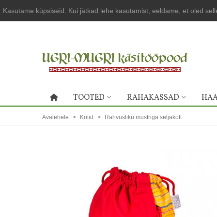
Kasutame küpsiseid. Kui jätkad lehe kasutamist, eeldame, et oled sel
TOOTED
RAHAKASSAD
HAA
Avalehele
>
Kotid
>
Rahvusliku mustriga seljakott