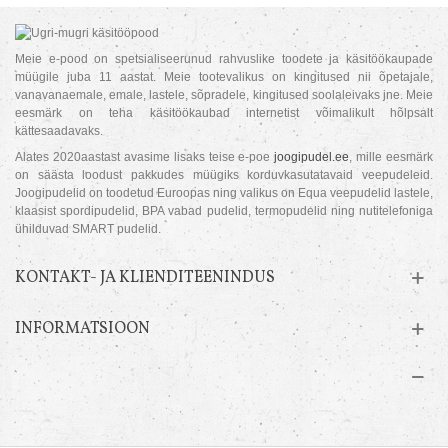
Meie e-pood on spetsialiseerunud rahvuslike toodete ja käsitöökaupade
müügile juba 11 aastat. Meie tootevalikus on kingitused nii õpetajale,
vanavanaemale, emale, lastele, sõpradele, kingitused soolaleivaks jne. Meie
eesmärk on teha käsitöökaubad internetist võimalikult hõlpsalt
kättesaadavaks.
Alates 2020aastast avasime lisaks teise e-poe
joogipudel.ee
, mille eesmärk
on säästa loodust pakkudes müügiks korduvkasutatavaid veepudeleid.
Joogipudelid on toodetud Euroopas ning valikus on Equa veepudelid lastele,
klaasist spordipudelid, BPA vabad pudelid, termopudelid ning nutitelefoniga
ühilduvad SMART pudelid.
KONTAKT- JA KLIENDITEENINDUS
INFORMATSIOON