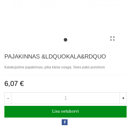
PAJAKINNAS &LDQUOKALA&RDQUO
Kalakujuline pajakinnas, pika käise osaga. Sees paks puroloon
6,07 €
-
+
Lisa ostukorvi