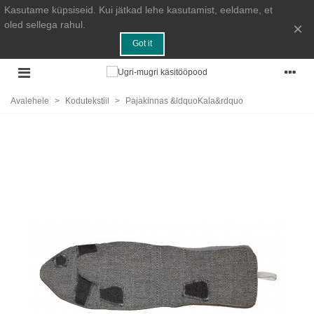
Kasutame küpsiseid. Kui jätkad lehe kasutamist, eeldame, et
oled sellega rahul.
×
Got it
Avalehele
>
Kodutekstiil
>
Pajakinnas &ldquoKala&rdquo