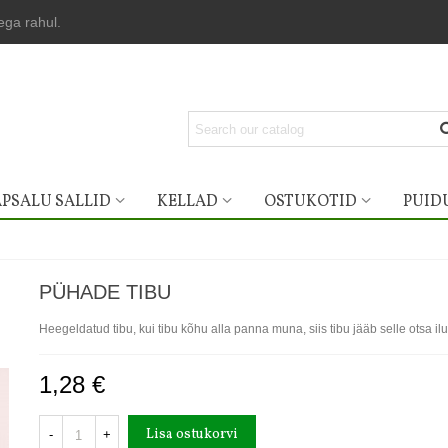
lega rahul.
PSALU SALLID
KELLAD
OSTUKOTID
PUID
PÜHADE TIBU
Heegeldatud tibu, kui tibu kõhu alla panna muna, siis tibu jääb selle otsa ilu
1,28 €
Lisa ostukorvi
-
+