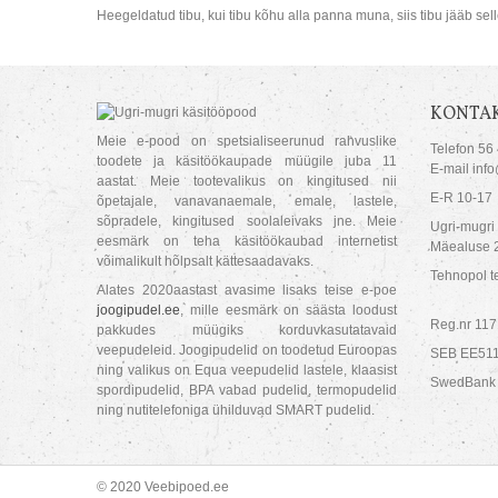
Heegeldatud tibu, kui tibu kõhu alla panna muna, siis tibu jääb selle
KONTAK
Meie e-pood on spetsialiseerunud rahvuslike
Telefon 56
toodete ja käsitöökaupade müügile juba 11
E-mail inf
aastat. Meie tootevalikus on kingitused nii
E-R 10-17
õpetajale, vanavanaemale, emale, lastele,
sõpradele, kingitused soolaleivaks jne. Meie
Ugri-mugri
eesmärk on teha käsitöökaubad internetist
Mäealuse 2
võimalikult hõlpsalt kättesaadavaks.
Tehnopol te
Alates 2020aastast avasime lisaks teise e-poe
joogipudel.ee
, mille eesmärk on säästa loodust
Reg.nr 11
pakkudes müügiks korduvkasutatavaid
veepudeleid. Joogipudelid on toodetud Euroopas
SEB EE51
ning valikus on Equa veepudelid lastele, klaasist
SwedBank
spordipudelid, BPA vabad pudelid, termopudelid
ning nutitelefoniga ühilduvad SMART pudelid.
© 2020 Veebipoed.ee