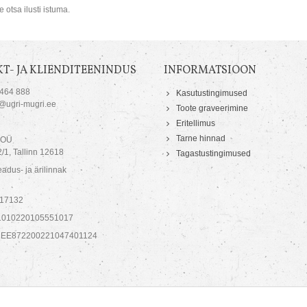
 otsa ilusti istuma.
T- JA KLIENDITEENINDUS
INFORMATSIOON
 464 888
Kasutustingimused
o@ugri-mugri.ee
Toote graveerimine
Eritellimus
Tarne hinnad
 OÜ
/1, Tallinn 12618
Tagastustingimused
adus- ja ärilinnak
717132
1010220105551017
 EE872200221047401124