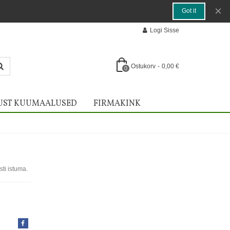
×
Got it
Logi Sisse
Ostukorv
-
0,00 €
0
UST KUUMAALUSED
FIRMAKINK
sti istuma.