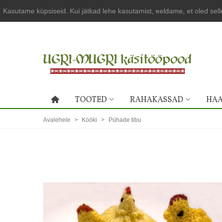
Kasutame küpsiseid. Kui jätkad lehe kasutamist, eeldame, et oled sel
TOOTED
RAHAKASSAD
HAA
Avalehele
>
Kööki
>
Pühade tibu