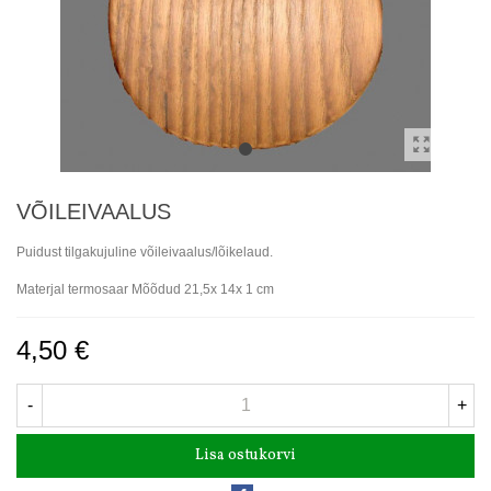
VÕILEIVAALUS
Puidust tilgakujuline võileivaalus/lõikelaud.
Materjal termosaar Mõõdud 21,5x 14x 1 cm
4,50 €
-
+
Lisa ostukorvi