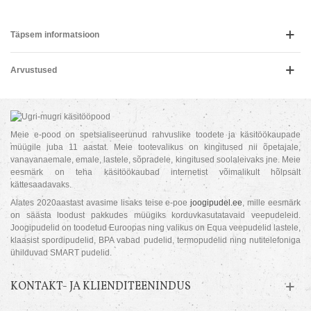
Täpsem informatsioon
Arvustused
Meie e-pood on spetsialiseerunud rahvuslike toodete ja käsitöökaupade
müügile juba 11 aastat. Meie tootevalikus on kingitused nii õpetajale,
vanavanaemale, emale, lastele, sõpradele, kingitused soolaleivaks jne. Meie
eesmärk on teha käsitöökaubad internetist võimalikult hõlpsalt
kättesaadavaks.
Alates 2020aastast avasime lisaks teise e-poe
joogipudel.ee
, mille eesmärk
on säästa loodust pakkudes müügiks korduvkasutatavaid veepudeleid.
Joogipudelid on toodetud Euroopas ning valikus on Equa veepudelid lastele,
klaasist spordipudelid, BPA vabad pudelid, termopudelid ning nutitelefoniga
ühilduvad SMART pudelid.
KONTAKT- JA KLIENDITEENINDUS