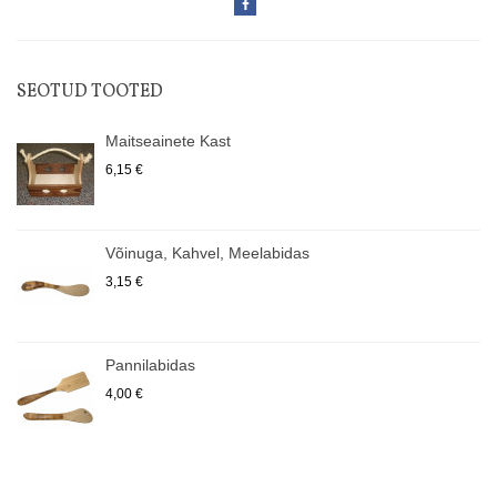
SEOTUD TOOTED
Maitseainete Kast
6,15 €
Võinuga, Kahvel, Meelabidas
3,15 €
Pannilabidas
4,00 €