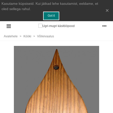
Kasutame küpsiseid. Kui jätkad lehe kasutamist, eeldame, et
oled sellega rahul.
×
Got it
Avalehele
>
Kööki
>
Võileivaalus