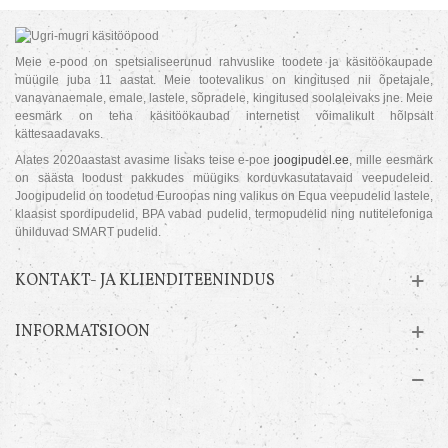
Meie e-pood on spetsialiseerunud rahvuslike toodete ja käsitöökaupade
müügile juba 11 aastat. Meie tootevalikus on kingitused nii õpetajale,
vanavanaemale, emale, lastele, sõpradele, kingitused soolaleivaks jne. Meie
eesmärk on teha käsitöökaubad internetist võimalikult hõlpsalt
kättesaadavaks.
Alates 2020aastast avasime lisaks teise e-poe
joogipudel.ee
, mille eesmärk
on säästa loodust pakkudes müügiks korduvkasutatavaid veepudeleid.
Joogipudelid on toodetud Euroopas ning valikus on Equa veepudelid lastele,
klaasist spordipudelid, BPA vabad pudelid, termopudelid ning nutitelefoniga
ühilduvad SMART pudelid.
KONTAKT- JA KLIENDITEENINDUS
INFORMATSIOON