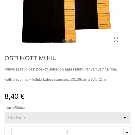
OSTUKOTT MUHU
Puuvillasest riidest poekott, millel on ääres Muhu rahvamustriga riba.
Kotti on võimalik tellida kahes suuruses: 33x36cm ja 37x42cm
8,40 €
Koti mõõdud
-
+