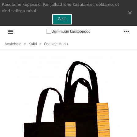
Kasutame küpsiseid. Kui jätkad lehe kasutamist, eeldame, et
oled sellega rahul.
×
Got it
Avalehele
>
Kotid
>
Ostukott Muhu