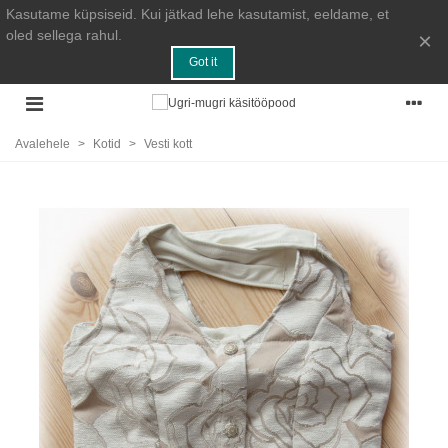
Kasutame küpsiseid. Kui jätkad lehe kasutamist, eeldame, et
oled sellega rahul.
×
Got it
Avalehele
>
Kotid
>
Vesti kott