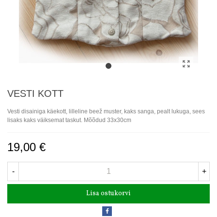
VESTI KOTT
Vesti disainiga käekott, lilleline beež muster, kaks sanga, pealt lukuga, sees
lisaks kaks väiksemat taskut. Mõõdud 33x30cm
19,00 €
-
+
Lisa ostukorvi