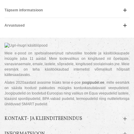
Täpsem informatsioon
Arvustused
Meie e-pood on spetsialiseerunud rahvuslike toodete ja käsitöökaupade
müügile juba 11 aastat. Meie tootevalikus on kingitused nii õpetajale,
vanavanaemale, emale, lastele, sõpradele, kingitused soolaleivaks jne. Meie
eesmärk on teha käsitöökaubad internetist võimalikult hõlpsalt
kättesaadavaks.
Alates 2020aastast avasime lisaks teise e-poe
joogipudel.ee
, mille eesmärk
on säästa loodust pakkudes müügiks korduvkasutatavaid veepudeleid.
Joogipudelid on toodetud Euroopas ning valikus on Equa veepudelid lastele,
klaasist spordipudelid, BPA vabad pudelid, termopudelid ning nutitelefoniga
ühilduvad SMART pudelid.
KONTAKT- JA KLIENDITEENINDUS
INFORMATSIOON