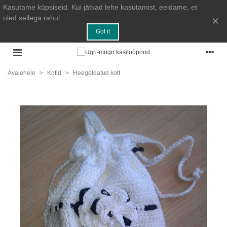
Kasutame küpsiseid. Kui jätkad lehe kasutamist, eeldame, et
oled sellega rahul.
×
Got it
Avalehele
>
Kotid
>
Heegeldatud kott