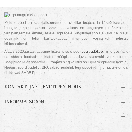
Meie e-pood on spetsialiseerunud rahvuslike toodete ja käsitöökaupade
müügile juba 11 aastat. Meie tootevalikus on kingitused nii õpetajale,
vanavanaemale, emale, lastele, sõpradele, kingitused soolaleivaks jne. Meie
eesmärk on teha käsitöökaubad internetist võimalikult hõlpsalt
kättesaadavaks.
Alates 2020aastast avasime lisaks teise e-poe
joogipudel.ee
, mille eesmärk
on säästa loodust pakkudes müügiks korduvkasutatavaid veepudeleid.
Joogipudelid on toodetud Euroopas ning valikus on Equa veepudelid lastele,
klaasist spordipudelid, BPA vabad pudelid, termopudelid ning nutitelefoniga
ühilduvad SMART pudelid.
KONTAKT- JA KLIENDITEENINDUS
INFORMATSIOON