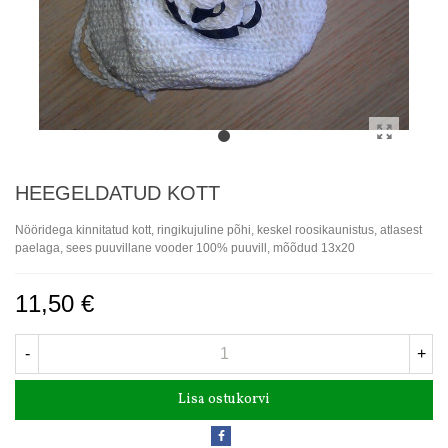
HEEGELDATUD KOTT
Nööridega kinnitatud kott, ringikujuline põhi, keskel roosikaunistus, atlasest
paelaga, sees puuvillane vooder 100% puuvill, mõõdud 13x20
11,50 €
-
+
Lisa ostukorvi