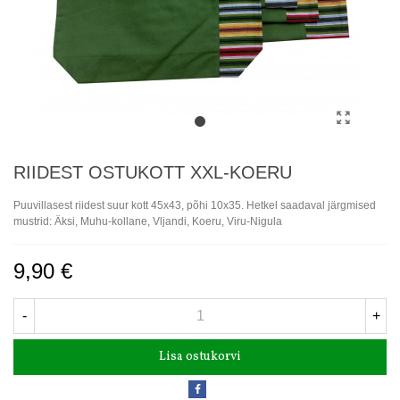
RIIDEST OSTUKOTT XXL-KOERU
Puuvillasest riidest suur kott 45x43, põhi 10x35. Hetkel saadaval järgmised
mustrid: Äksi, Muhu-kollane, Vljandi, Koeru, Viru-Nigula
9,90 €
-
+
Lisa ostukorvi