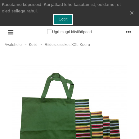
Kasutame küpsiseid. Kui jätkad lehe kasutamist, eeldame, et
oled sellega rahul.
×
Got it
Avalehele
>
Kotid
>
Riidest ostukott XXL-Koeru