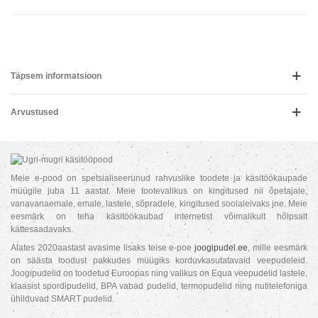
Täpsem informatsioon
Arvustused
Meie e-pood on spetsialiseerunud rahvuslike toodete ja käsitöökaupade
müügile juba 11 aastat. Meie tootevalikus on kingitused nii õpetajale,
vanavanaemale, emale, lastele, sõpradele, kingitused soolaleivaks jne. Meie
eesmärk on teha käsitöökaubad internetist võimalikult hõlpsalt
kättesaadavaks.
Alates 2020aastast avasime lisaks teise e-poe
joogipudel.ee
, mille eesmärk
on säästa loodust pakkudes müügiks korduvkasutatavaid veepudeleid.
Joogipudelid on toodetud Euroopas ning valikus on Equa veepudelid lastele,
klaasist spordipudelid, BPA vabad pudelid, termopudelid ning nutitelefoniga
ühilduvad SMART pudelid.