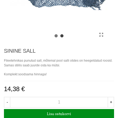
SININE SALL
Fileetehnikas punutud sall, mõlemal pool salli otstes on heegeldatud roosid.
Samas stiilis saab juurde osta ka mütsi.
Komplekt soodsama hinnaga!
14,38 €
-
+
Lisa ostukorvi