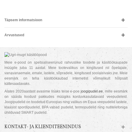
Täpsem informatsioon
Arvustused
Meie e-pood on spetsialiseerunud rahvuslike toodete ja käsitöökaupade
müügile juba 11 aastat. Meie tootevalikus on kingitused nii õpetajale,
vanavanaemale, emale, lastele, sõpradele, kingitused soolaleivaks jne. Meie
eesmärk on teha käsitöökaubad internetist võimalikult hõlpsalt
kättesaadavaks.
Alates 2020aastast avasime lisaks teise e-poe
joogipudel.ee
, mille eesmärk
on säästa loodust pakkudes müügiks korduvkasutatavaid veepudeleid.
Joogipudelid on toodetud Euroopas ning valikus on Equa veepudelid lastele,
klaasist spordipudelid, BPA vabad pudelid, termopudelid ning nutitelefoniga
ühilduvad SMART pudelid.
KONTAKT- JA KLIENDITEENINDUS