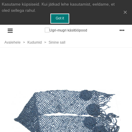
Kasutame küpsiseid. Kui jätkad lehe kasutamist, eeldame, et
oled sellega rahul.
×
Got it
Avalehele
>
Kudumid
>
Sinine sall