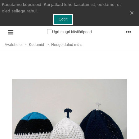
Kasutame küpsiseid. Kui jätkad lehe kasutamist, eeldame, et
oled sellega rahul.
×
Got it
Avalehele
>
Kudumid
>
Heegeldatud müts