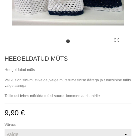
HEEGELDATUD MÜTS
Heegeldatud müts.
Valikus on sini-must-valge, valge müts tumesinise äärega ja tumesinine müts
valge äärega.
Tellimust tehes märkida mütsi suurus kommentaari lahtrile.
9,90 €
Värvus