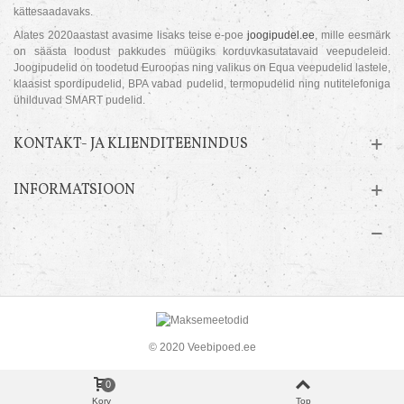
kättesaadavaks.
Alates 2020aastast avasime lisaks teise e-poe
joogipudel.ee
, mille eesmärk
on säästa loodust pakkudes müügiks korduvkasutatavaid veepudeleid.
Joogipudelid on toodetud Euroopas ning valikus on Equa veepudelid lastele,
klaasist spordipudelid, BPA vabad pudelid, termopudelid ning nutitelefoniga
ühilduvad SMART pudelid.
KONTAKT- JA KLIENDITEENINDUS
INFORMATSIOON
© 2020 Veebipoed.ee
0
Korv
Top