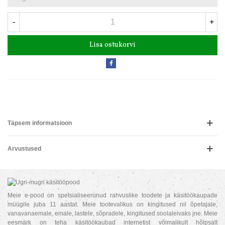
-
+
Lisa ostukorvi
Täpsem informatsioon
Arvustused
Meie e-pood on spetsialiseerunud rahvuslike toodete ja käsitöökaupade
müügile juba 11 aastat. Meie tootevalikus on kingitused nii õpetajale,
vanavanaemale, emale, lastele, sõpradele, kingitused soolaleivaks jne. Meie
eesmärk on teha käsitöökaubad internetist võimalikult hõlpsalt