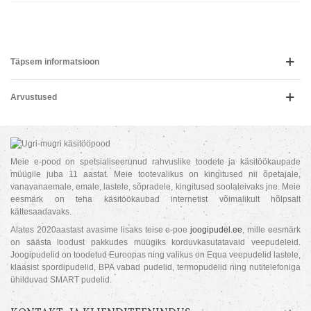
Täpsem informatsioon
Arvustused
Meie e-pood on spetsialiseerunud rahvuslike toodete ja käsitöökaupade
müügile juba 11 aastat. Meie tootevalikus on kingitused nii õpetajale,
vanavanaemale, emale, lastele, sõpradele, kingitused soolaleivaks jne. Meie
eesmärk on teha käsitöökaubad internetist võimalikult hõlpsalt
kättesaadavaks.
Alates 2020aastast avasime lisaks teise e-poe
joogipudel.ee
, mille eesmärk
on säästa loodust pakkudes müügiks korduvkasutatavaid veepudeleid.
Joogipudelid on toodetud Euroopas ning valikus on Equa veepudelid lastele,
klaasist spordipudelid, BPA vabad pudelid, termopudelid ning nutitelefoniga
ühilduvad SMART pudelid.