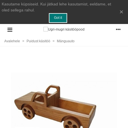
Kasutame küpsiseid. Kui jätkad lehe kasutamist, eeldame, et
oled sellega rahul.
×
Got it
Avalehele
>
Puidust käsitöö
>
Mänguauto