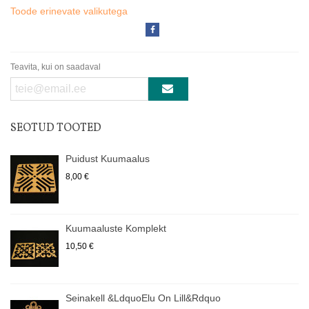
Toode erinevate valikutega
Teavita, kui on saadaval
SEOTUD TOOTED
Puidust Kuumaalus
8,00 €
Kuumaaluste Komplekt
10,50 €
Seinakell &ldquoElu On Lill&rdquo