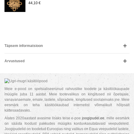
44,10 €
Täpsem informatsioon
Arvustused
Meie e-pood on spetsialiseerunud rahvuslike toodete ja käsitöökaupade
müügile juba 11 aastat. Meie tootevalikus on kingitused nii õpetajale,
vanavanaemale, emale, lastele, sõpradele, kingitused soolaleivaks jne. Meie
eesmärk on teha käsitöökaubad internetist võimalikult hõlpsalt
kättesaadavaks.
Alates 2020aastast avasime lisaks teise e-poe
joogipudel.ee
, mille eesmärk
on säästa loodust pakkudes müügiks korduvkasutatavaid veepudeleid.
Joogipudelid on toodetud Euroopas ning valikus on Equa veepudelid lastele,