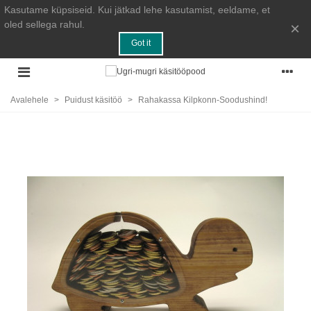
Kasutame küpsiseid. Kui jätkad lehe kasutamist, eeldame, et
oled sellega rahul.
×
Got it
Avalehele
>
Puidust käsitöö
>
Rahakassa Kilpkonn-Soodushind!