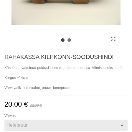
RAHAKASSA KILPKONN-SOODUSHIND!
Käsitööna valminud puidust loomakujuline rahakassa. Viimistluseks linaõli.
Kõrgus ~14cm
Värvi valik: naturaalne, pruun, tumepruun
20,00 €
22,00 €
Värvus