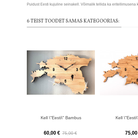
Puidust Eesti kujuline seinakell. Võimalik tellida ka eritellimu
6 TEIST TOODET SAMAS KATEGOORIAS:
Kell \"Eesti\" Bambus
Kell \"Eest
60,00 €
75,00
75,00 €