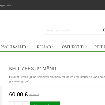
lega rahul.
PSALU SALLID
KELLAD
OSTUKOTID
PUID
KELL \"EESTI\" MÄND
Puidust Eesti kujuline seinakell. Võimalik tellida ka eritellimusena koos om
graveeringuga!
60,00 €
75,00 €