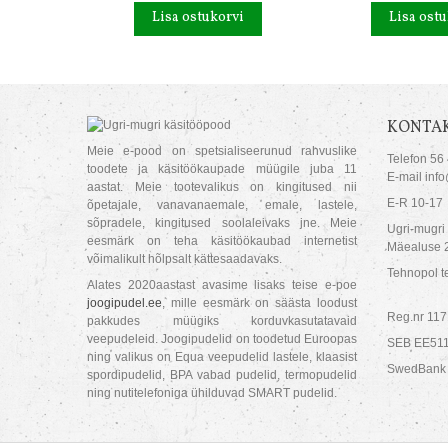
Lisa ostukorvi
Lisa ostu
KONTAK
Meie e-pood on spetsialiseerunud rahvuslike
Telefon 56
toodete ja käsitöökaupade müügile juba 11
E-mail inf
aastat. Meie tootevalikus on kingitused nii
E-R 10-17
õpetajale, vanavanaemale, emale, lastele,
sõpradele, kingitused soolaleivaks jne. Meie
Ugri-mugri
eesmärk on teha käsitöökaubad internetist
Mäealuse 2
võimalikult hõlpsalt kättesaadavaks.
Tehnopol te
Alates 2020aastast avasime lisaks teise e-poe
joogipudel.ee
, mille eesmärk on säästa loodust
Reg.nr 11
pakkudes müügiks korduvkasutatavaid
veepudeleid. Joogipudelid on toodetud Euroopas
SEB EE51
ning valikus on Equa veepudelid lastele, klaasist
SwedBank
spordipudelid, BPA vabad pudelid, termopudelid
ning nutitelefoniga ühilduvad SMART pudelid.