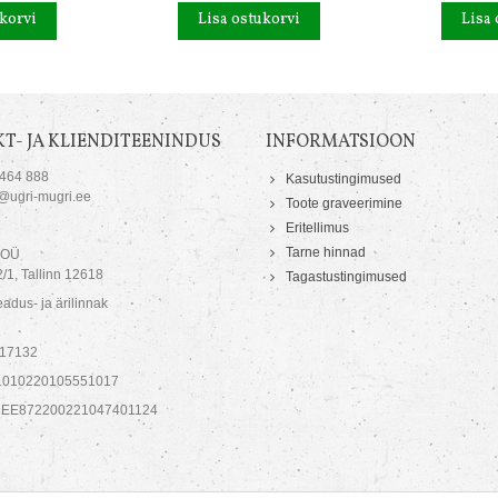
korvi
Lisa ostukorvi
Lisa 
T- JA KLIENDITEENINDUS
INFORMATSIOON
 464 888
Kasutustingimused
o@ugri-mugri.ee
Toote graveerimine
Eritellimus
Tarne hinnad
 OÜ
/1, Tallinn 12618
Tagastustingimused
adus- ja ärilinnak
717132
1010220105551017
 EE872200221047401124