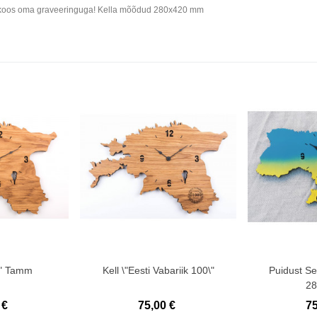
sena koos oma graveeringuga! Kella mõõdud 280x420 mm
i\" Tamm
Kell \"Eesti Vabariik 100\"
Puidust Se
2
 €
75,00 €
75