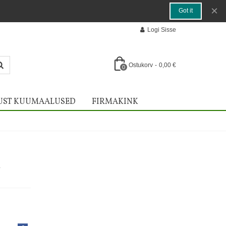
×
Got it
Logi Sisse
Ostukorv
-
0,00 €
0
UST KUUMAALUSED
FIRMAKINK
a