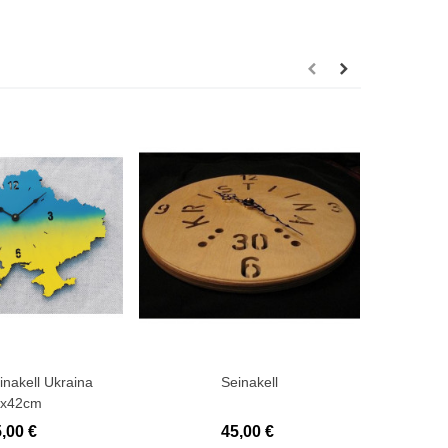
inakell Ukraina
Seinakell
Seina
8x42cm
,00 €
45,00 €