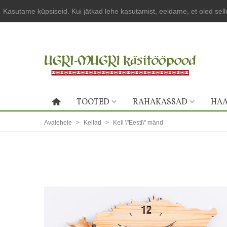
Kasutame küpsiseid. Kui jätkad lehe kasutamist, eeldame, et oled sel
TOOTED
RAHAKASSAD
HAA
Avalehele
>
Kellad
>
Kell \"Eesti\" mänd