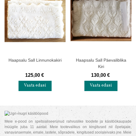
Haapsalu Sall Linnunokakiri
Haapsalu Sall Päevaliblika
Kiri
125,00 €
130,00 €
Vaata edasi
Vaata edasi
Meie e-pood on spetsialiseerunud rahvuslike toodete ja käsitöökaupade
müügile juba 11 aastat. Meie tootevalikus on kingitused nii õpetajale,
vanavanaemale, emale, lastele, sõpradele, kingitused soolaleivaks jne. Meie