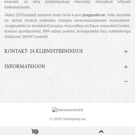
eesmärk on teha käsitöökaubad internetist võimalikult hõlpsalt
kättesaadavaks.
Alates 2020aastast avasime lisaks teise e-poe
joogipudel.ee
, mille eesmärk
on säästa loodust pakkudes müügiks korduvkasutatavaid veepudeleid.
Joogipudelid on toodetud Euroopas ning valikus on Equa veepudelid lastele,
klaasist spordipudelid, BPA vabad pudelid, termopudelid ning nutitelefoniga
ühilduvad SMART pudelid.
KONTAKT- JA KLIENDITEENINDUS
INFORMATSIOON
© 2020 Veebipoed.ee
0