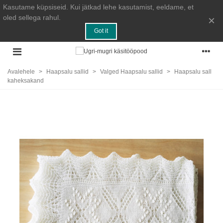
Kasutame küpsiseid. Kui jätkad lehe kasutamist, eeldame, et
oled sellega rahul.
×
Got it
Avalehele
>
Haapsalu sallid
>
Valged Haapsalu sallid
>
Haapsalu sall
kaheksakand