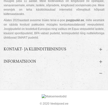
müügile juba 11 aastat. Meie tootevalikus on kingitused nii õpetajale,
vanavanaemale, emale, lastele, sõpradele, kingitused soolaleivaks jne. Meie
eesmärk on teha käsitöökaubad internetist võimalikult hõlpsalt
kättesaadavaks.
Alates 2020aastast avasime lisaks teise e-poe
joogipudel.ee
, mille eesmärk
on säästa loodust pakkudes müügiks korduvkasutatavaid veepudeleid.
Joogipudelid on toodetud Euroopas ning valikus on Equa veepudelid lastele,
klaasist spordipudelid, BPA vabad pudelid, termopudelid ning nutitelefoniga
ühilduvad SMART pudelid.
KONTAKT- JA KLIENDITEENINDUS
INFORMATSIOON
© 2020 Veebipoed.ee