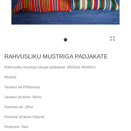
RAHVUSLIKU MUSTRIGA PADJAKATE
Rahvusliku mustriga lukuga padjakate. Mõõdud 40x40cm
Mustrid:
Vasakul all-Põltsamaa
Vasakul alt teine- Muhu
Paremal all- Jõhvi
Paremal alt teine-Viljandi
Pealmine- Äksi