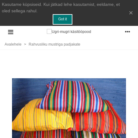
Kasutame küpsiseid. Kui jätkad lehe kasutamist, eeldame, et
oled sellega rahul.
×
Got it
Avalehele
>
Rahvusliku mustriga padjakate