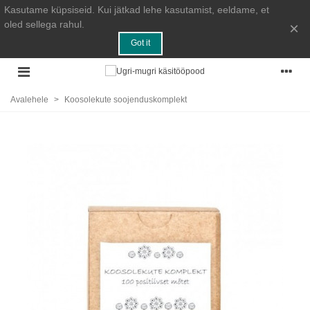
Kasutame küpsiseid. Kui jätkad lehe kasutamist, eeldame, et
oled sellega rahul.
×
Got it
Avalehele
>
Koosolekute soojenduskomplekt