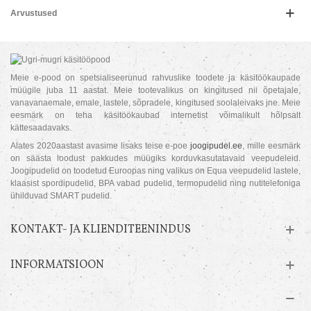
Arvustused
Meie e-pood on spetsialiseerunud rahvuslike toodete ja käsitöökaupade
müügile juba 11 aastat. Meie tootevalikus on kingitused nii õpetajale,
vanavanaemale, emale, lastele, sõpradele, kingitused soolaleivaks jne. Meie
eesmärk on teha käsitöökaubad internetist võimalikult hõlpsalt
kättesaadavaks.
Alates 2020aastast avasime lisaks teise e-poe
joogipudel.ee
, mille eesmärk
on säästa loodust pakkudes müügiks korduvkasutatavaid veepudeleid.
Joogipudelid on toodetud Euroopas ning valikus on Equa veepudelid lastele,
klaasist spordipudelid, BPA vabad pudelid, termopudelid ning nutitelefoniga
ühilduvad SMART pudelid.
KONTAKT- JA KLIENDITEENINDUS
INFORMATSIOON