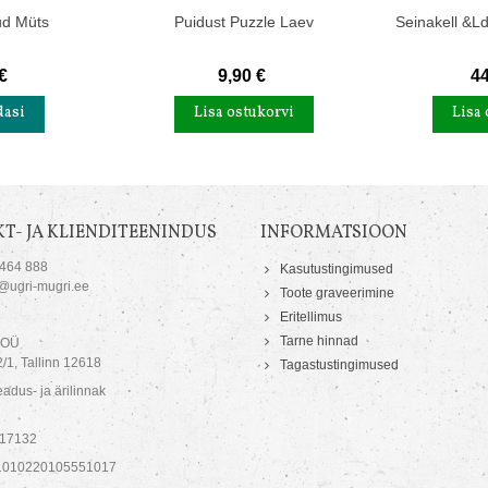
ud Müts
Puidust Puzzle Laev
Seinakell &
€
9,90 €
44
dasi
Lisa ostukorvi
Lisa 
T- JA KLIENDITEENINDUS
INFORMATSIOON
 464 888
Kasutustingimused
o@ugri-mugri.ee
Toote graveerimine
Eritellimus
Tarne hinnad
 OÜ
/1, Tallinn 12618
Tagastustingimused
adus- ja ärilinnak
717132
1010220105551017