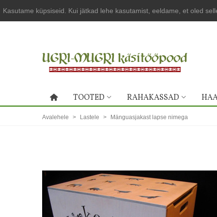
Kasutame küpsiseid. Kui jätkad lehe kasutamist, eeldame, et oled sel
TOOTED
RAHAKASSAD
HAA
Avalehele
>
Lastele
>
Mänguasjakast lapse nimega