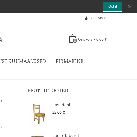
×
Got it
Logi Sisse
Ostukorv
-
0,00 €
0
UST KUUMAALUSED
FIRMAKINK
SEOTUD TOOTED
se
Lastetool
22,00 €
sse
Laste Taburet