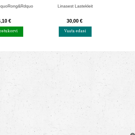
ldquoRong&rdquo
Linasest Lastekleit
,10 €
30,00 €
ostukorvi
Vaata edasi
L