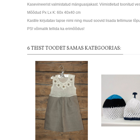
Kasevineerist valmistatud mänguasjakast. Viimistletud toonitud ves
Mõõdud Px Lx K: 60x 40x40 cm
Kastile kirjutatav lapse nimi ning muud soovid lisada tellimuse lõ
PS! võimalik tellida ka erimõõdus!
6 TEIST TOODET SAMAS KATEGOORIAS: