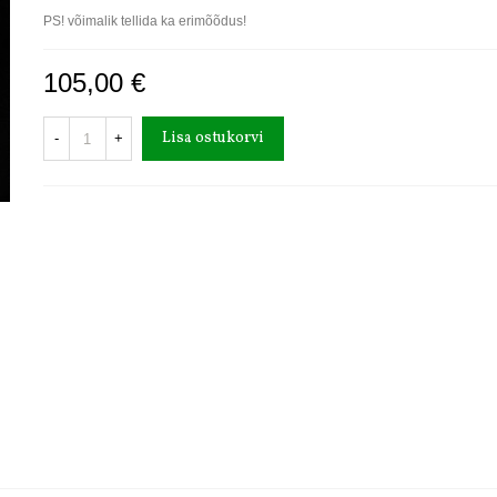
PS! võimalik tellida ka erimõõdus!
105,00 €
Lisa ostukorvi
-
+