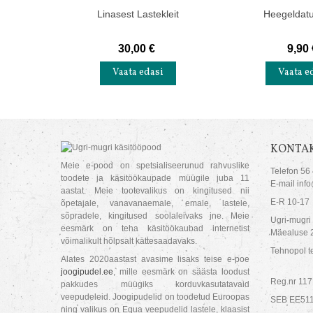
Linasest Lastekleit
Heegeldat
30,00 €
9,90 
Vaata edasi
Vaata e
KONTAK
Meie e-pood on spetsialiseerunud rahvuslike
Telefon 56
toodete ja käsitöökaupade müügile juba 11
E-mail inf
aastat. Meie tootevalikus on kingitused nii
E-R 10-17
õpetajale, vanavanaemale, emale, lastele,
sõpradele, kingitused soolaleivaks jne. Meie
Ugri-mugri
eesmärk on teha käsitöökaubad internetist
Mäealuse 2
võimalikult hõlpsalt kättesaadavaks.
Tehnopol te
Alates 2020aastast avasime lisaks teise e-poe
joogipudel.ee
, mille eesmärk on säästa loodust
Reg.nr 11
pakkudes müügiks korduvkasutatavaid
veepudeleid. Joogipudelid on toodetud Euroopas
SEB EE51
ning valikus on Equa veepudelid lastele, klaasist