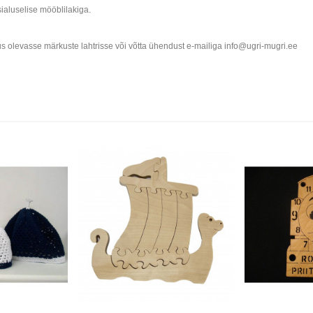
ialuselise mööblilakiga.
pus olevasse märkuste lahtrisse või võtta ühendust e-mailiga info@ugri-mugri.ee