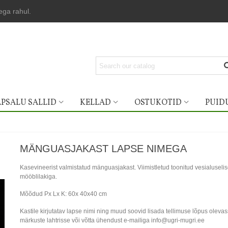
lega rahul.
PSALU SALLID
KELLAD
OSTUKOTID
PUID
MÄNGUASJAKAST LAPSE NIMEGA
Kasevineerist valmistatud mänguasjakast. Viimistletud toonitud vesialuseli
mööblilakiga.
Mõõdud Px Lx K: 60x 40x40 cm
Kastile kirjutatav lapse nimi ning muud soovid lisada tellimuse lõpus oleva
märkuste lahtrisse või võtta ühendust e-mailiga info@ugri-mugri.ee