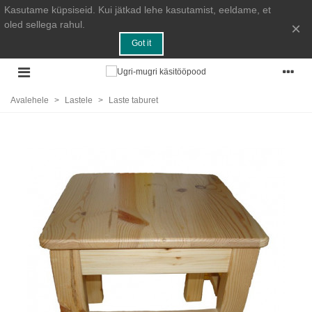
Kasutame küpsiseid. Kui jätkad lehe kasutamist, eeldame, et
oled sellega rahul.
×
Got it
Avalehele
>
Lastele
>
Laste taburet