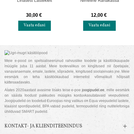
Linasest Lastekleit
Nimeline Rahakassa
30,00 €
12,00 €
Vaata edasi
Vaata edasi
Meie e-pood on spetsialiseerunud rahvuslike toodete ja käsitöökaupade
müügile juba 11 aastat. Meie tootevalikus on kingitused nii õpetajale,
vanavanaemale, emale, lastele, sõpradele, kingitused soolaleivaks jne. Meie
eesmärk on teha käsitöökaubad internetist võimalikult hõlpsalt
kättesaadavaks.
Alates 2020aastast avasime lisaks teise e-poe
joogipudel.ee
, mille eesmärk
on säästa loodust pakkudes müügiks korduvkasutatavaid veepudeleid.
Joogipudelid on toodetud Euroopas ning valikus on Equa veepudelid lastele,
klaasist spordipudelid, BPA vabad pudelid, termopudelid ning nutitelefoniga
ühilduvad SMART pudelid.
KONTAKT- JA KLIENDITEENINDUS