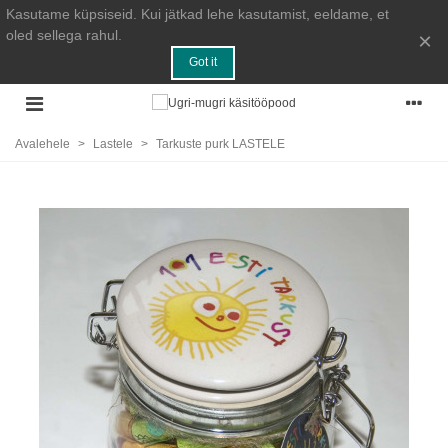
Kasutame küpsiseid. Kui jätkad lehe kasutamist, eeldame, et
oled sellega rahul.
×
Got it
Avalehele
>
Lastele
>
Tarkuste purk LASTELE