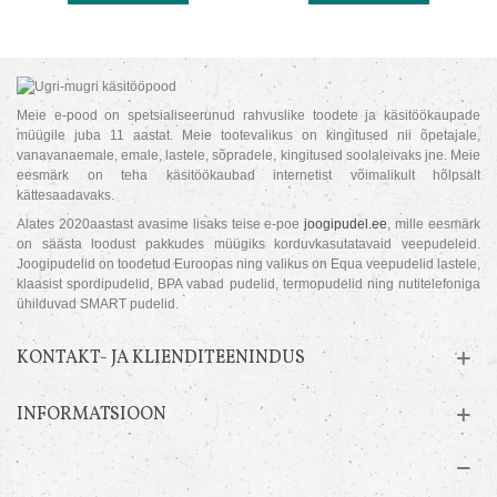
Meie e-pood on spetsialiseerunud rahvuslike toodete ja käsitöökaupade
müügile juba 11 aastat. Meie tootevalikus on kingitused nii õpetajale,
vanavanaemale, emale, lastele, sõpradele, kingitused soolaleivaks jne. Meie
eesmärk on teha käsitöökaubad internetist võimalikult hõlpsalt
kättesaadavaks.
Alates 2020aastast avasime lisaks teise e-poe
joogipudel.ee
, mille eesmärk
on säästa loodust pakkudes müügiks korduvkasutatavaid veepudeleid.
Joogipudelid on toodetud Euroopas ning valikus on Equa veepudelid lastele,
klaasist spordipudelid, BPA vabad pudelid, termopudelid ning nutitelefoniga
ühilduvad SMART pudelid.
KONTAKT- JA KLIENDITEENINDUS
INFORMATSIOON